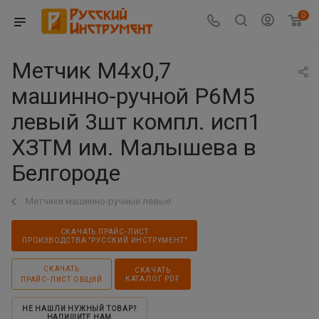
0
Метчик М4х0,7
машинно-ручной Р6М5
левый 3шт компл. исп1
ХЗТМ им. Малышева в
Белгороде
Метчики машинно-ручные левые
СКАЧАТЬ ПРАЙС-ЛИСТ
ПРОИЗВОДСТВА "РУССКИЙ ИНСТРУМЕНТ"
СКАЧАТЬ
СКАЧАТЬ
КАТАЛОГ PDF
ПРАЙС-ЛИСТ ОБЩИЙ
НЕ НАШЛИ НУЖНЫЙ ТОВАР?
НАПИШИТЕ НАМ