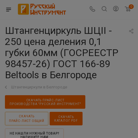
0
Штангенциркуль ШЦII -
250 цена деления 0,1
губки 60мм (ГОСРЕЕСТР
98457-26) ГОСТ 166-89
Beltools в Белгороде
Штангенциркули в Белгороде
СКАЧАТЬ ПРАЙС-ЛИСТ
ПРОИЗВОДСТВА "РУССКИЙ ИНСТРУМЕНТ"
СКАЧАТЬ
СКАЧАТЬ
КАТАЛОГ PDF
ПРАЙС-ЛИСТ ОБЩИЙ
НЕ НАШЛИ НУЖНЫЙ ТОВАР?
НАПИШИТЕ НАМ