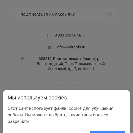
ПОДПИСАТЬСЯ НА РАССЫЛКУ
8 800 350 56 58
info@beltools.ru
308519, Белгородская область, р-н
Белгородский, Парк Промышленный
Северный, зд. 7, помещ. 1
Мы используем cookies
Этот сайт использует файлы cookie для улучшения
ООО ПФ «РУССКИЙ ИНСТРУМЕНТ» ИНН 3123401255
работы. Вы можете выбрать, какие типы cookies
1999-2026 © Beltools
разрешить.
Разработка ООО «Шеврус»