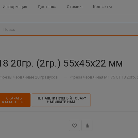
Информация
Доставка
Отзывы
Контакты
8 20гр. (2гр.) 55x45x22 мм
—
Фрезы червячные 20 градусов
Фреза червячная М1,75 C Р18 20гр. (
СКАЧАТЬ
НЕ НАШЛИ НУЖНЫЙ ТОВАР?
КАТАЛОГ PDF
НАПИШИТЕ НАМ