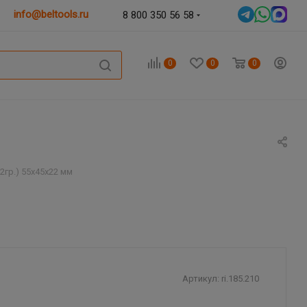
info@beltools.ru
8 800 350 56 58
0
0
0
2гр.) 55x45x22 мм
Артикул:
ri.185.210