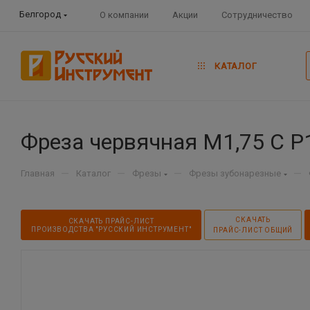
Белгород
О компании
Акции
Сотрудничество
КАТАЛОГ
Фреза червячная М1,75 C Р1
—
—
—
—
Главная
Каталог
Фрезы
Фрезы зубонарезные
СКАЧАТЬ
СКАЧАТЬ ПРАЙС-ЛИСТ
ПРОИЗВОДСТВА "РУССКИЙ ИНСТРУМЕНТ"
ПРАЙС-ЛИСТ ОБЩИЙ