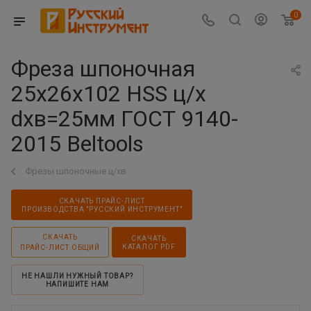
0
Фреза шпоночная
25х26х102 HSS ц/х
dхв=25мм ГОСТ 9140-
2015 Beltools
Фрезы шпоночные ц/хв
СКАЧАТЬ ПРАЙС-ЛИСТ
ПРОИЗВОДСТВА "РУССКИЙ ИНСТРУМЕНТ"
СКАЧАТЬ
СКАЧАТЬ
КАТАЛОГ PDF
ПРАЙС-ЛИСТ ОБЩИЙ
НЕ НАШЛИ НУЖНЫЙ ТОВАР?
НАПИШИТЕ НАМ