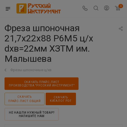
0
Фреза шпоночная
21,7х22х88 Р6М5 ц/х
dхв=22мм ХЗТМ им.
Малышева
Фрезы шпоночные ц/хв
СКАЧАТЬ ПРАЙС-ЛИСТ
ПРОИЗВОДСТВА "РУССКИЙ ИНСТРУМЕНТ"
СКАЧАТЬ
СКАЧАТЬ
КАТАЛОГ PDF
ПРАЙС-ЛИСТ ОБЩИЙ
НЕ НАШЛИ НУЖНЫЙ ТОВАР?
НАПИШИТЕ НАМ