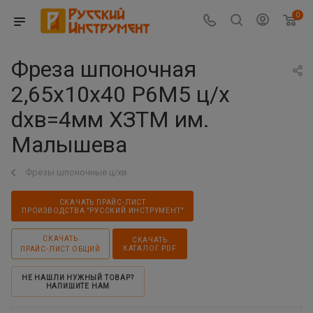
0
Фреза шпоночная
2,65х10х40 Р6М5 ц/х
dхв=4мм ХЗТМ им.
Малышева
Фрезы шпоночные ц/хв
СКАЧАТЬ ПРАЙС-ЛИСТ
ПРОИЗВОДСТВА "РУССКИЙ ИНСТРУМЕНТ"
СКАЧАТЬ
СКАЧАТЬ
КАТАЛОГ PDF
ПРАЙС-ЛИСТ ОБЩИЙ
НЕ НАШЛИ НУЖНЫЙ ТОВАР?
НАПИШИТЕ НАМ