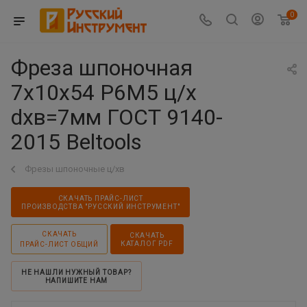
0
Фреза шпоночная
7х10х54 Р6М5 ц/х
dхв=7мм ГОСТ 9140-
2015 Beltools
Фрезы шпоночные ц/хв
СКАЧАТЬ ПРАЙС-ЛИСТ
ПРОИЗВОДСТВА "РУССКИЙ ИНСТРУМЕНТ"
СКАЧАТЬ
СКАЧАТЬ
КАТАЛОГ PDF
ПРАЙС-ЛИСТ ОБЩИЙ
НЕ НАШЛИ НУЖНЫЙ ТОВАР?
НАПИШИТЕ НАМ