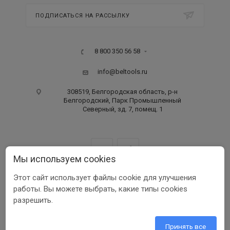
ПОДПИСАТЬСЯ НА РАССЫЛКУ
8 800 350 56 58
info@beltools.ru
308519, Белгородская область, р-н
Белгородский, Парк Промышленный
Северный, зд. 7, помещ. 1
Мы используем cookies
Этот сайт использует файлы cookie для улучшения
ООО ПФ «РУССКИЙ ИНСТРУМЕНТ» ИНН 3123401255
работы. Вы можете выбрать, какие типы cookies
1999-2026 © Beltools
разрешить.
Разработка ООО «Шеврус»
Принять все