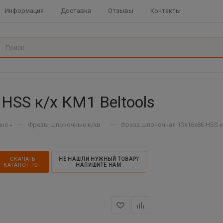
Информация
Доставка
Отзывы
Контакты
HSS к/х КМ1 Beltools
—
—
ные
Фрезы шпоночные к/хв
Фреза шпоночная 13х16х86 HSS к/
СКАЧАТЬ
НЕ НАШЛИ НУЖНЫЙ ТОВАР?
КАТАЛОГ PDF
НАПИШИТЕ НАМ