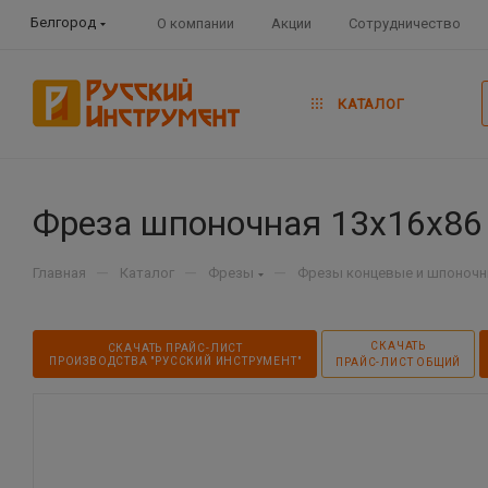
Белгород
О компании
Акции
Сотрудничество
КАТАЛОГ
Фреза шпоночная 13х16х86 
—
—
—
Главная
Каталог
Фрезы
Фрезы концевые и шпоноч
СКАЧАТЬ
СКАЧАТЬ ПРАЙС-ЛИСТ
ПРОИЗВОДСТВА "РУССКИЙ ИНСТРУМЕНТ"
ПРАЙС-ЛИСТ ОБЩИЙ