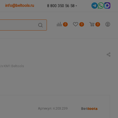
info@beltools.ru
8 800 350 56 58
0
0
0
х КМ1 Beltools
Артикул:
ri.203.239