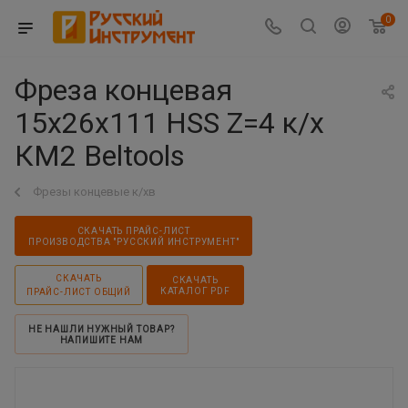
0
Фреза концевая
15х26х111 HSS Z=4 к/х
КМ2 Beltools
Фрезы концевые к/хв
СКАЧАТЬ ПРАЙС-ЛИСТ
ПРОИЗВОДСТВА "РУССКИЙ ИНСТРУМЕНТ"
СКАЧАТЬ
СКАЧАТЬ
КАТАЛОГ PDF
ПРАЙС-ЛИСТ ОБЩИЙ
НЕ НАШЛИ НУЖНЫЙ ТОВАР?
НАПИШИТЕ НАМ