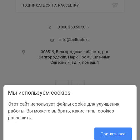
ПОДПИСАТЬСЯ НА РАССЫЛКУ
8 800 350 56 58
info@beltools.ru
308519, Белгородская область, р-н
Белгородский, Парк Промышленный
Северный, зд. 7, помещ. 1
Мы используем cookies
Этот сайт использует файлы cookie для улучшения
ООО ПФ «РУССКИЙ ИНСТРУМЕНТ» ИНН 3123401255
работы. Вы можете выбрать, какие типы cookies
1999-2026 © Beltools
разрешить.
Разработка ООО «Шеврус»
Принять все