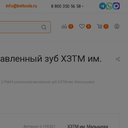
info@beltools.ru
8 800 350 56 58
0
0
0
равленный зуб ХЗТМ им.
п 2 Р6М5 разнонаправленный зуб ХЗТМ им. Малышева
ХЗТМ им. Малышева
Артикул:
ri.179.321