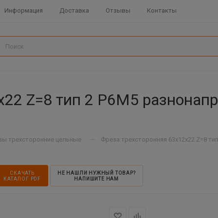
Информация
Доставка
Отзывы
Контакты
х22 Z=8 тип 2 Р6М5 разнонап
—
зы трехсторонние цельные
Фреза трехсторонняя 63х12х22 Z=8 ти
СКАЧАТЬ
НЕ НАШЛИ НУЖНЫЙ ТОВАР?
КАТАЛОГ PDF
НАПИШИТЕ НАМ