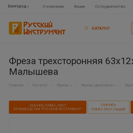
Белгород
О компании
Акции
Сотрудничество
КАТАЛОГ
Фреза трехсторонняя 63х12
Малышева
—
—
—
—
Главная
Каталог
Фрезы
Фрезы дисковые
Фре
СКАЧАТЬ
СКАЧАТЬ ПРАЙС-ЛИСТ
ПРОИЗВОДСТВА "РУССКИЙ ИНСТРУМЕНТ"
ПРАЙС-ЛИСТ ОБЩИЙ