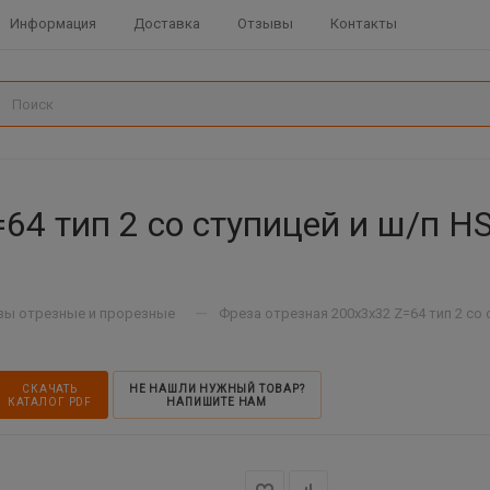
Информация
Доставка
Отзывы
Контакты
64 тип 2 со ступицей и ш/п H
—
зы отрезные и прорезные
Фреза отрезная 200х3х32 Z=64 тип 2 со 
СКАЧАТЬ
НЕ НАШЛИ НУЖНЫЙ ТОВАР?
КАТАЛОГ PDF
НАПИШИТЕ НАМ