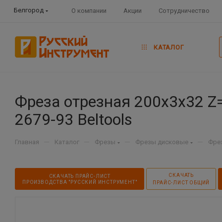
Белгород
О компании
Акции
Сотрудничество
КАТАЛОГ
Фреза отрезная 200х3х32 Z=
2679-93 Beltools
—
—
—
—
Главная
Каталог
Фрезы
Фрезы дисковые
Фре
СКАЧАТЬ
СКАЧАТЬ ПРАЙС-ЛИСТ
ПРОИЗВОДСТВА "РУССКИЙ ИНСТРУМЕНТ"
ПРАЙС-ЛИСТ ОБЩИЙ