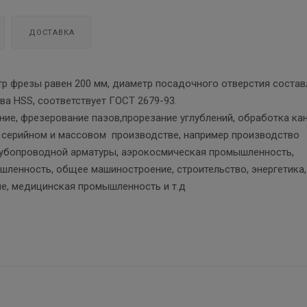
ДОСТАВКА
тр фрезы равен 200 мм, диаметр посадочного отверстия состав
ава HSS, соответствует ГОСТ 2679-93.
ние, фрезерование пазов,прорезание углублений, обработка ка
в серийном и массовом производстве, например производство
рубопроводной арматуры, аэрокосмическая промышленность,
ленность, общее машиностроение, строительство, энергетика,
е, медицинская промышленность и т.д