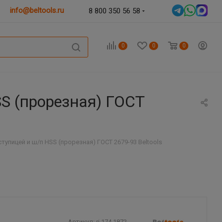
info@beltools.ru
8 800 350 56 58
0
0
0
SS (прорезная) ГОСТ
ступицей и ш/п HSS (прорезная) ГОСТ 2679-93 Beltools
Артикул:
ri.174.1872