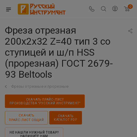
0
Фреза отрезная
200х2х32 Z=40 тип 3 со
ступицей и ш/п HSS
(прорезная) ГОСТ 2679-
93 Beltools
Фрезы отрезные и прорезные
СКАЧАТЬ ПРАЙС-ЛИСТ
ПРОИЗВОДСТВА "РУССКИЙ ИНСТРУМЕНТ"
СКАЧАТЬ
СКАЧАТЬ
КАТАЛОГ PDF
ПРАЙС-ЛИСТ ОБЩИЙ
НЕ НАШЛИ НУЖНЫЙ ТОВАР?
НАПИШИТЕ НАМ