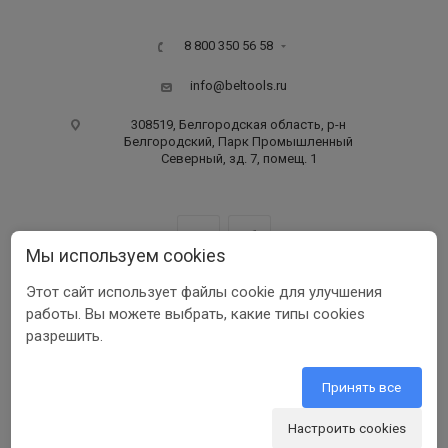
8 800 350 56 58
info@beltools.ru
308519, Белгородская область, р-н
Белгородский, Парк Промышленный
Северный, зд. 7, помещ. 1
Мы используем cookies
Этот сайт использует файлы cookie для улучшения
ООО ПФ «РУССКИЙ ИНСТРУМЕНТ» ИНН 3123401255
работы. Вы можете выбрать, какие типы cookies
1999-2026 © Beltools
разрешить.
Разработка ООО «Шеврус»
Принять все
Настроить cookies