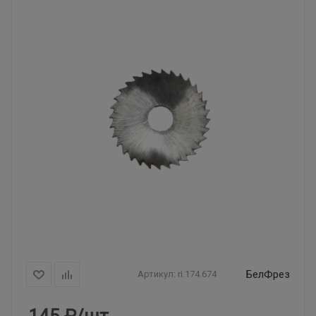
БелФрез
Артикул:
ri.174.674