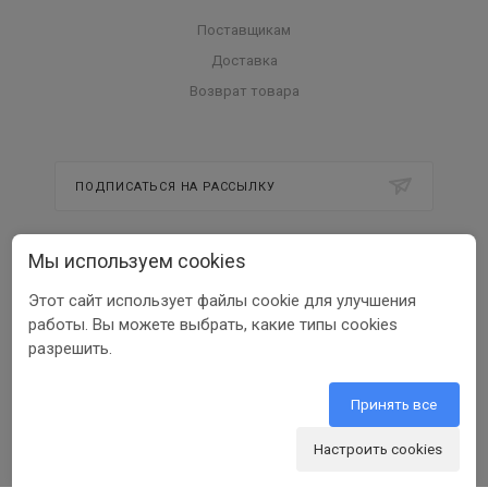
Поставщикам
Доставка
Возврат товара
ПОДПИСАТЬСЯ НА РАССЫЛКУ
Мы используем cookies
8 800 350 56 58
Этот сайт использует файлы cookie для улучшения
info@beltools.ru
работы. Вы можете выбрать, какие типы cookies
разрешить.
308519, Белгородская область, р-н
Белгородский, Парк Промышленный
Северный, зд. 7, помещ. 1
Принять все
Настроить cookies