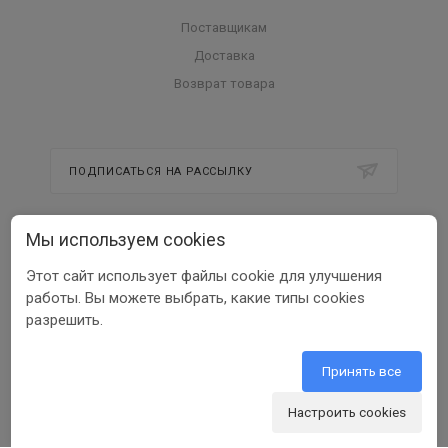
Поставщикам
Доставка
Возврат товара
ПОДПИСАТЬСЯ НА РАССЫЛКУ
Мы используем cookies
8 800 350 56 58
Этот сайт использует файлы cookie для улучшения
info@beltools.ru
работы. Вы можете выбрать, какие типы cookies
разрешить.
308519, Белгородская область, р-н
Белгородский, Парк Промышленный
Северный, зд. 7, помещ. 1
Принять все
Настроить cookies