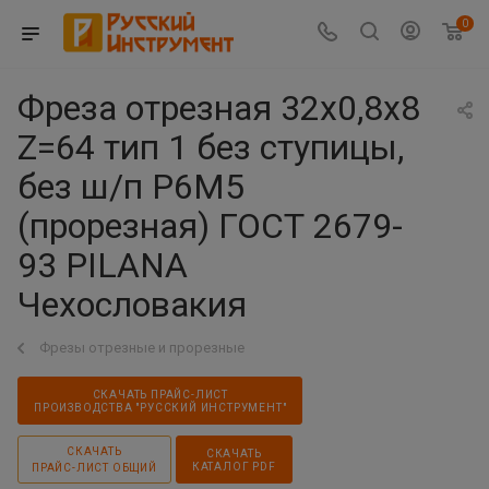
0
Фреза отрезная 32х0,8х8
Z=64 тип 1 без ступицы,
без ш/п Р6М5
(прорезная) ГОСТ 2679-
93 PILАNА
Чехословакия
Фрезы отрезные и прорезные
СКАЧАТЬ ПРАЙС-ЛИСТ
ПРОИЗВОДСТВА "РУССКИЙ ИНСТРУМЕНТ"
СКАЧАТЬ
СКАЧАТЬ
КАТАЛОГ PDF
ПРАЙС-ЛИСТ ОБЩИЙ