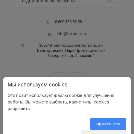
ПОДПИСАТЬСЯ НА РАССЫЛКУ
8 800 350 56 58
info@beltools.ru
308519, Белгородская область, р-н
Белгородский, Парк Промышленный
Северный, зд. 7, помещ. 1
Мы используем cookies
Этот сайт использует файлы cookie для улучшения
ООО ПФ «РУССКИЙ ИНСТРУМЕНТ» ИНН 3123401255
работы. Вы можете выбрать, какие типы cookies
1999-2026 © Beltools
разрешить.
Разработка ООО «Шеврус»
Принять все