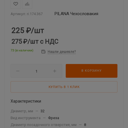
PILАNА Чехословакия
Артикул:
ri.174.367
225
₽
/шт
275 ₽
/шт
с НДС
73 (в наличии)
Нашли дешевле?
В КОРЗИНУ
КУПИТЬ В 1 КЛИК
Характеристики
Диаметр, мм
—
32
Вид инструмента
—
Фреза
Диаметр посадочного отверстия, мм
—
8