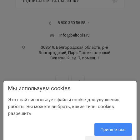
ПОДПИСАТЬСЯ НА РАССЫЛКУ
8 800 350 56 58
info@beltools.ru
308519, Белгородская область, р-н
Белгородский, Парк Промышленный
Северный, зд. 7, помещ. 1
Мы используем cookies
Этот сайт использует файлы cookie для улучшения
ООО ПФ «РУССКИЙ ИНСТРУМЕНТ» ИНН 3123401255
работы. Вы можете выбрать, какие типы cookies
1999-2026 © Beltools
разрешить.
Разработка ООО «Шеврус»
Принять все