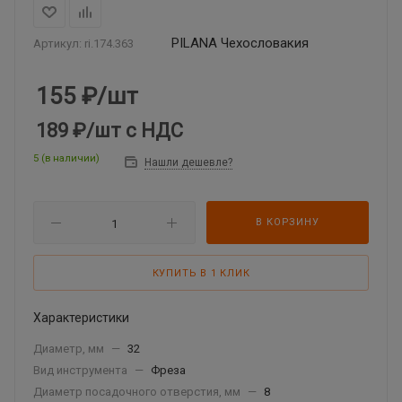
PILАNА Чехословакия
Артикул:
ri.174.363
155
₽
/шт
189 ₽
/шт
с НДС
5 (в наличии)
Нашли дешевле?
В КОРЗИНУ
КУПИТЬ В 1 КЛИК
Характеристики
Диаметр, мм
—
32
Вид инструмента
—
Фреза
Диаметр посадочного отверстия, мм
—
8