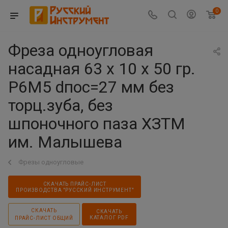
0
Фреза одноугловая
насадная 63 х 10 х 50 гр.
Р6М5 dпос=27 мм без
торц.зуба, без
шпоночного паза ХЗТМ
им. Малышева
Фрезы одноугловые
СКАЧАТЬ ПРАЙС-ЛИСТ
ПРОИЗВОДСТВА "РУССКИЙ ИНСТРУМЕНТ"
СКАЧАТЬ
СКАЧАТЬ
КАТАЛОГ PDF
ПРАЙС-ЛИСТ ОБЩИЙ