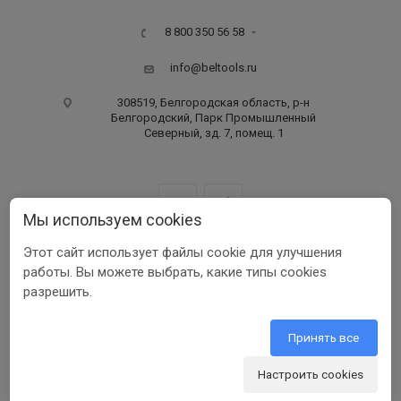
8 800 350 56 58
info@beltools.ru
308519, Белгородская область, р-н
Белгородский, Парк Промышленный
Северный, зд. 7, помещ. 1
Мы используем cookies
Этот сайт использует файлы cookie для улучшения
ООО ПФ «РУССКИЙ ИНСТРУМЕНТ» ИНН 3123401255
работы. Вы можете выбрать, какие типы cookies
1999-2026 © Beltools
разрешить.
Разработка ООО «Шеврус»
Принять все
Настроить cookies