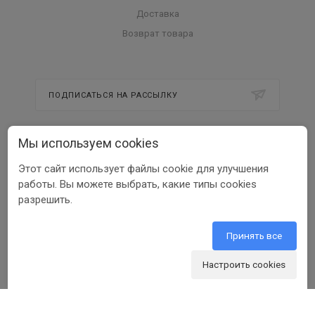
Доставка
Возврат товара
ПОДПИСАТЬСЯ НА РАССЫЛКУ
Мы используем cookies
8 800 350 56 58
Этот сайт использует файлы cookie для улучшения
info@beltools.ru
работы. Вы можете выбрать, какие типы cookies
разрешить.
308519, Белгородская область, р-н
Белгородский, Парк Промышленный
Северный, зд. 7, помещ. 1
Принять все
Настроить cookies