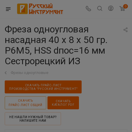
0
Фреза одноугловая
насадная 40 х 8 х 50 гр.
Р6М5, HSS dпос=16 мм
Сестрорецкий ИЗ
Фрезы одноугловые
СКАЧАТЬ ПРАЙС-ЛИСТ
ПРОИЗВОДСТВА "РУССКИЙ ИНСТРУМЕНТ"
СКАЧАТЬ
СКАЧАТЬ
КАТАЛОГ PDF
ПРАЙС-ЛИСТ ОБЩИЙ
НЕ НАШЛИ НУЖНЫЙ ТОВАР?
НАПИШИТЕ НАМ