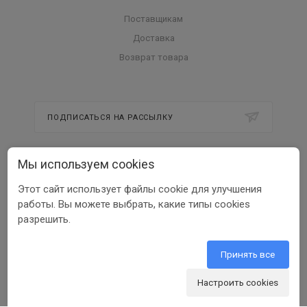
Поставщикам
Доставка
Возврат товара
ПОДПИСАТЬСЯ НА РАССЫЛКУ
Мы используем cookies
8 800 350 56 58
Этот сайт использует файлы cookie для улучшения
info@beltools.ru
работы. Вы можете выбрать, какие типы cookies
разрешить.
308519, Белгородская область, р-н
Белгородский, Парк Промышленный
Северный, зд. 7, помещ. 1
Принять все
Настроить cookies