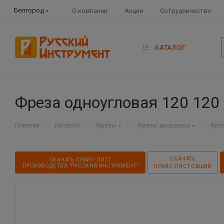
Белгород
О компании
Акции
Сотрудничество
КАТАЛОГ
Фреза одноугловая 120 120 
—
—
—
—
Главная
Каталог
Фрезы
Фрезы дисковые
Фре
СКАЧАТЬ
СКАЧАТЬ ПРАЙС-ЛИСТ
ПРОИЗВОДСТВА "РУССКИЙ ИНСТРУМЕНТ"
ПРАЙС-ЛИСТ ОБЩИЙ