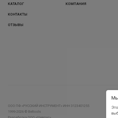
КАТАЛОГ
КОМПАНИЯ
КОНТАКТЫ
ОТЗЫВЫ
Мы
ООО ПФ «РУССКИЙ ИНСТРУМЕНТ» ИНН 3123401255
Это
1999-2026 © Beltools
выб
Разработка ООО «Шеврус»