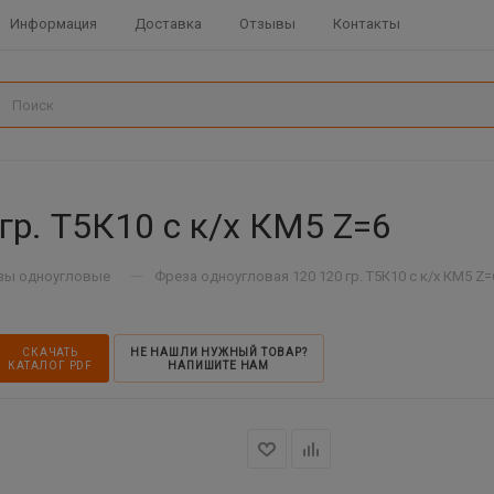
Информация
Доставка
Отзывы
Контакты
гр. Т5К10 с к/х КМ5 Z=6
—
зы одноугловые
Фреза одноугловая 120 120 гр. Т5К10 с к/х КМ5 Z=
СКАЧАТЬ
НЕ НАШЛИ НУЖНЫЙ ТОВАР?
КАТАЛОГ PDF
НАПИШИТЕ НАМ