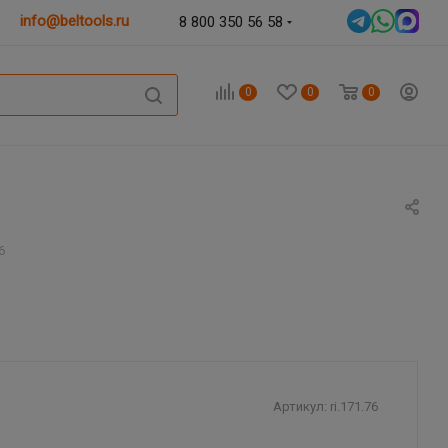
info@beltools.ru
8 800 350 56 58
0
0
0
6
Артикул:
ri.171.76