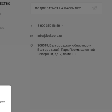
ЕСТВО
ПОДПИСАТЬСЯ НА РАССЫЛКУ
м
8 800 350 56 58
ара
info@beltools.ru
308519, Белгородская область, р-н
Белгородский, Парк Промышленный
Северный, зд. 7, помещ. 1
ете