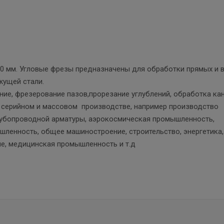
20 мм. Угловые фрезы предназначены для обработки прямых и 
жущей стали.
ние, фрезерование пазов,прорезание углублений, обработка ка
в серийном и массовом производстве, например производство
рубопроводной арматуры, аэрокосмическая промышленность,
ленность, общее машиностроение, строительство, энергетика,
е, медицинская промышленность и т.д