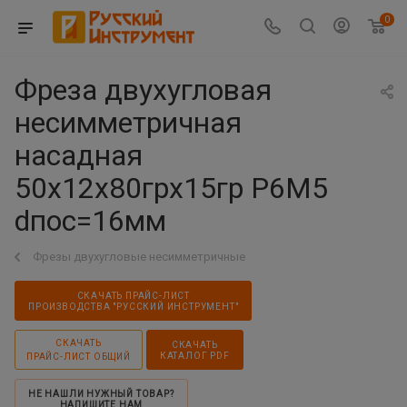
0
Фреза двухугловая
несимметричная
насадная
50х12х80грх15гр Р6М5
dпос=16мм
Фрезы двухугловые несимметричные
СКАЧАТЬ ПРАЙС-ЛИСТ
ПРОИЗВОДСТВА "РУССКИЙ ИНСТРУМЕНТ"
СКАЧАТЬ
СКАЧАТЬ
КАТАЛОГ PDF
ПРАЙС-ЛИСТ ОБЩИЙ
НЕ НАШЛИ НУЖНЫЙ ТОВАР?
НАПИШИТЕ НАМ