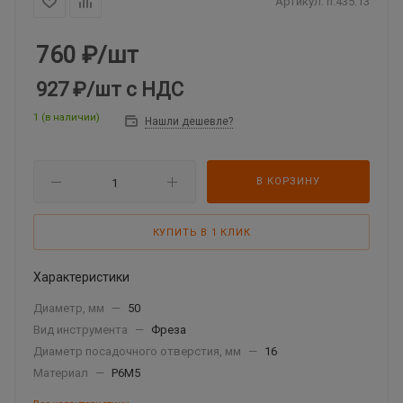
Артикул:
ri.435.13
760
₽
/шт
927 ₽
/шт
с НДС
1 (в наличии)
Нашли дешевле?
В КОРЗИНУ
КУПИТЬ В 1 КЛИК
Характеристики
Диаметр, мм
—
50
Вид инструмента
—
Фреза
Диаметр посадочного отверстия, мм
—
16
Материал
—
Р6М5