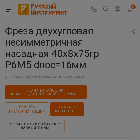
0
Фреза двухугловая
несимметричная
насадная 40х8х75гр
Р6М5 dпос=16мм
Фрезы двухугловые несимметричные
СКАЧАТЬ ПРАЙС-ЛИСТ
ПРОИЗВОДСТВА "РУССКИЙ ИНСТРУМЕНТ"
СКАЧАТЬ
СКАЧАТЬ
КАТАЛОГ PDF
ПРАЙС-ЛИСТ ОБЩИЙ
НЕ НАШЛИ НУЖНЫЙ ТОВАР?
НАПИШИТЕ НАМ