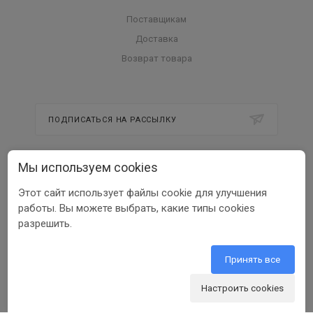
Поставщикам
Доставка
Возврат товара
ПОДПИСАТЬСЯ НА РАССЫЛКУ
Мы используем cookies
8 800 350 56 58
Этот сайт использует файлы cookie для улучшения
info@beltools.ru
работы. Вы можете выбрать, какие типы cookies
разрешить.
308519, Белгородская область, р-н
Белгородский, Парк Промышленный
Северный, зд. 7, помещ. 1
Принять все
Настроить cookies