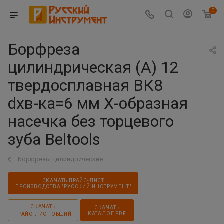
0
Борфреза
цилиндрическая (A) 12
твердосплавная ВК8
dхв-ка=6 мм Х-образная
насечка без торцевого
зуба Beltools
Борфрезы цилиндрические
СКАЧАТЬ ПРАЙС-ЛИСТ
ПРОИЗВОДСТВА "РУССКИЙ ИНСТРУМЕНТ"
СКАЧАТЬ
СКАЧАТЬ
КАТАЛОГ PDF
ПРАЙС-ЛИСТ ОБЩИЙ