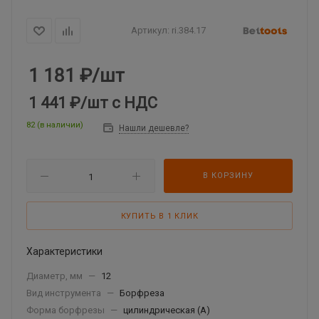
Артикул:
ri.384.17
1 181
₽
/шт
1 441 ₽
/шт
с НДС
82 (в наличии)
Нашли дешевле?
В КОРЗИНУ
КУПИТЬ В 1 КЛИК
Характеристики
Диаметр, мм
—
12
Вид инструмента
—
Борфреза
Форма борфрезы
—
цилиндрическая (A)