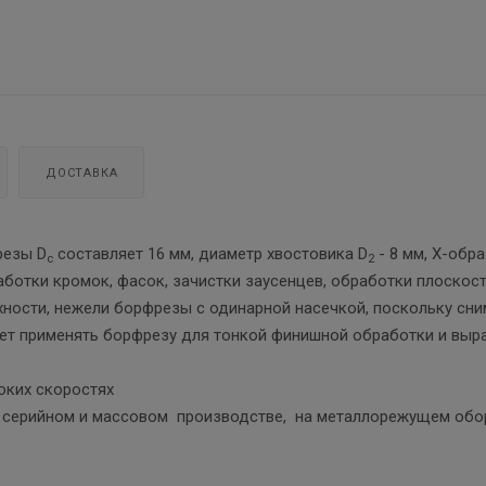
ДОСТАВКА
резы D
составляет 16 мм, диаметр хвостовика D
- 8 мм, Х-обр
c
2
ботки кромок, фасок, зачистки заусенцев, обработки плоскост
хности, нежели борфрезы с одинарной насечкой, поскольку сн
яет применять борфрезу для тонкой финишной обработки и выр
соких скоростях
 в серийном и массовом производстве, на металлорежущем об