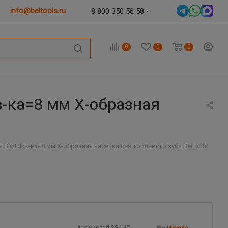
info@beltools.ru
8 800 350 56 58
0
0
0
в-ка=8 мм Х-образная
ВК8 dхв-ка=8 мм Х-образная насечка без торцевого зуба Beltools
Артикул:
ri.384.12