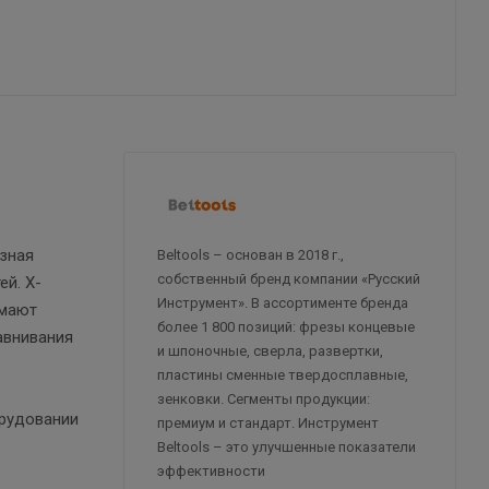
азная
Beltools – основан в 2018 г.,
собственный бренд компании «Русский
ей. Х-
Инструмент». В ассортименте бренда
имают
более 1 800 позиций: фрезы концевые
авнивания
и шпоночные, сверла, развертки,
пластины сменные твердосплавные,
зенковки. Сегменты продукции:
орудовании
премиум и стандарт. Инструмент
Beltools – это улучшенные показатели
эффективности