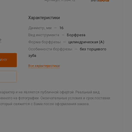
Характеристики
Диаметр, мм
—
16
Вид инструмента
—
Борфреза
?
Форма борфрезы
—
цилиндрическая (A)
Особенности борфрезы
—
без торцевого
зуба
ЗИНУ
Все характеристики
арактер и не является публичной офертой. Реальный вид
ленного на фотографии. Окончательные условия и срок поставки
который свяжется с Вами после оформления заказа.