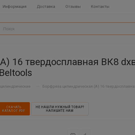
Информация
Доставка
Отзывы
Контакты
A) 16 твердосплавная ВК8 dх
Beltools
—
цилиндрические
Борфреза цилиндрическая (A) 16 твердосплавная 
СКАЧАТЬ
НЕ НАШЛИ НУЖНЫЙ ТОВАР?
КАТАЛОГ PDF
НАПИШИТЕ НАМ