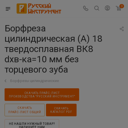
0
Борфреза
цилиндрическая (A) 18
твердосплавная ВК8
dхв-ка=10 мм без
торцевого зуба
Борфрезы цилиндрические
СКАЧАТЬ ПРАЙС-ЛИСТ
ПРОИЗВОДСТВА "РУССКИЙ ИНСТРУМЕНТ"
СКАЧАТЬ
СКАЧАТЬ
КАТАЛОГ PDF
ПРАЙС-ЛИСТ ОБЩИЙ
НЕ НАШЛИ НУЖНЫЙ ТОВАР?
НАПИШИТЕ НАМ