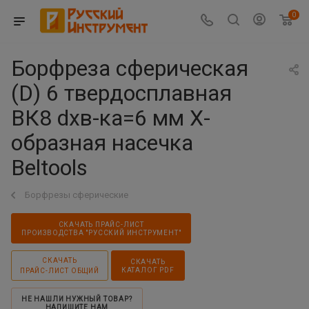
0
Борфреза сферическая
(D) 6 твердосплавная
ВК8 dхв-ка=6 мм Х-
образная насечка
Beltools
Борфрезы сферические
СКАЧАТЬ ПРАЙС-ЛИСТ
ПРОИЗВОДСТВА "РУССКИЙ ИНСТРУМЕНТ"
СКАЧАТЬ
СКАЧАТЬ
КАТАЛОГ PDF
ПРАЙС-ЛИСТ ОБЩИЙ
НЕ НАШЛИ НУЖНЫЙ ТОВАР?
НАПИШИТЕ НАМ