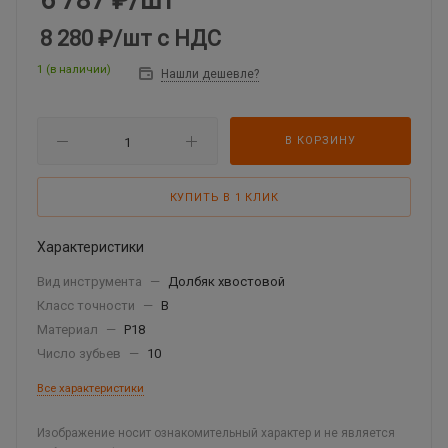
6 787
₽
/шт
8 280 ₽
/шт
с НДС
1 (в наличии)
Нашли дешевле?
В КОРЗИНУ
КУПИТЬ В 1 КЛИК
Характеристики
Вид инструмента
—
Долбяк хвостовой
Класс точности
—
В
Материал
—
Р18
Число зубьев
—
10
Все характеристики
Изображение носит ознакомительный характер и не является