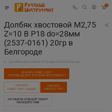
0
Долбяк хвостовой М2,75
Z=10 В Р18 dо=28мм
(2537-0161) 20гр в
Белгороде
Долбяки хвостовые 20 градусов в Белгороде
СКАЧАТЬ ПРАЙС-ЛИСТ
ПРОИЗВОДСТВА "РУССКИЙ ИНСТРУМЕНТ"
СКАЧАТЬ
СКАЧАТЬ
КАТАЛОГ PDF
ПРАЙС-ЛИСТ ОБЩИЙ
НЕ НАШЛИ НУЖНЫЙ ТОВАР?
НАПИШИТЕ НАМ