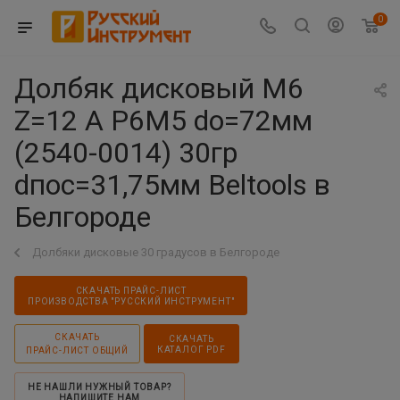
0
Долбяк дисковый М6
Z=12 А Р6М5 dо=72мм
(2540-0014) 30гр
dпос=31,75мм Beltools в
Белгороде
Долбяки дисковые 30 градусов в Белгороде
СКАЧАТЬ ПРАЙС-ЛИСТ
ПРОИЗВОДСТВА "РУССКИЙ ИНСТРУМЕНТ"
СКАЧАТЬ
СКАЧАТЬ
КАТАЛОГ PDF
ПРАЙС-ЛИСТ ОБЩИЙ
НЕ НАШЛИ НУЖНЫЙ ТОВАР?
НАПИШИТЕ НАМ