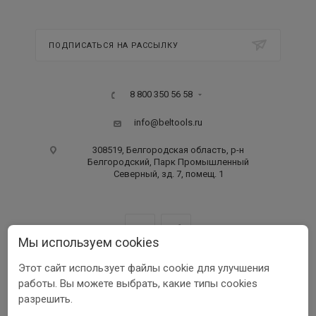
ПОДПИСАТЬСЯ НА РАССЫЛКУ
8 800 350 56 58
info@beltools.ru
308519, Белгородская область, р-н
Белгородский, Парк Промышленный
Северный, зд. 7, помещ. 1
Мы используем cookies
Этот сайт использует файлы cookie для улучшения
ООО ПФ «РУССКИЙ ИНСТРУМЕНТ» ИНН 3123401255
работы. Вы можете выбрать, какие типы cookies
1999-2026 © Beltools
разрешить.
Разработка ООО «Шеврус»