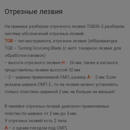
Отрезные лезвия
На примере разберем отрезного лезвия TGB26-2 разберем
систему обозначений отрезных лезвий:
TGB
– тип инструмента, отрезное лезвие (аббревиатура
TGB – Turning Grooving Blade (с англ. токарное лезвие для
обработки канавок)
– высота отрезного лезвия
Н
- 26 мм, также в каталоге
представлены лезвия высотой 32 мм
– 2 – ширина применяемой СМП, размер
А
- 2 мм. Если
указана ширина СМП 2 , то на лезвие можно установить
только пластины шириной 2 мм, ни больше ни меньше!
В линейке отрезных лезвий диапазон применяемых
пластин по ширине от 2 мм до 5 мм.
У отрезных лезвий есть 2 типа:
А
– с одним гнездом под СМП,