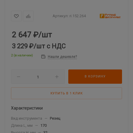
Артикул:
ri.152.264
2 647
₽
/шт
3 229 ₽
/шт
с НДС
2 (в наличии)
Нашли дешевле?
В КОРЗИНУ
КУПИТЬ В 1 КЛИК
Характеристики
Вид инструмента
—
Резец
Длина L, мм
—
170
Высота Н, мм
—
32