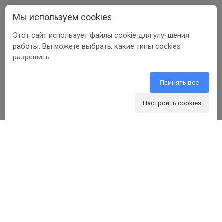
Мы используем cookies
8 800 350 56 58
Этот сайт использует файлы cookie для улучшения
info@beltools.ru
работы. Вы можете выбрать, какие типы cookies
разрешить.
308519, Белгородская область, р-н
Белгородский, Парк Промышленный
Северный, зд. 7, помещ. 1
Принять все
Настроить cookies
ООО ПФ «РУССКИЙ ИНСТРУМЕНТ» ИНН 3123401255
1999-2026 © Beltools
Разработка ООО «Шеврус»