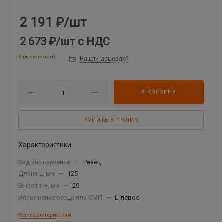
2 191
₽
/шт
2 673 ₽
/шт
с НДС
6 (в наличии)
Нашли дешевле?
В КОРЗИНУ
КУПИТЬ В 1 КЛИК
Характеристики
Вид инструмента
—
Резец
Длина L, мм
—
125
Высота Н, мм
—
20
Исполнение резца или СМП
—
L-левое
Все характеристики