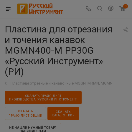
0
Пластина для отрезания
и точения канавок
MGMN400-M PP30G
«Русский Инструмент»
(РИ)
Пластины отрезные и канавочные MGGN, MRMN, MGMN
СКАЧАТЬ ПРАЙС-ЛИСТ
ПРОИЗВОДСТВА "РУССКИЙ ИНСТРУМЕНТ"
СКАЧАТЬ
СКАЧАТЬ
КАТАЛОГ PDF
ПРАЙС-ЛИСТ ОБЩИЙ
НЕ НАШЛИ НУЖНЫЙ ТОВАР?
НАПИШИТЕ НАМ