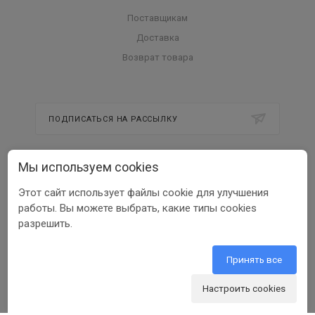
Поставщикам
Доставка
Возврат товара
ПОДПИСАТЬСЯ НА РАССЫЛКУ
Мы используем cookies
8 800 350 56 58
Этот сайт использует файлы cookie для улучшения
info@beltools.ru
работы. Вы можете выбрать, какие типы cookies
разрешить.
308519, Белгородская область, р-н
Белгородский, Парк Промышленный
Северный, зд. 7, помещ. 1
Принять все
Настроить cookies